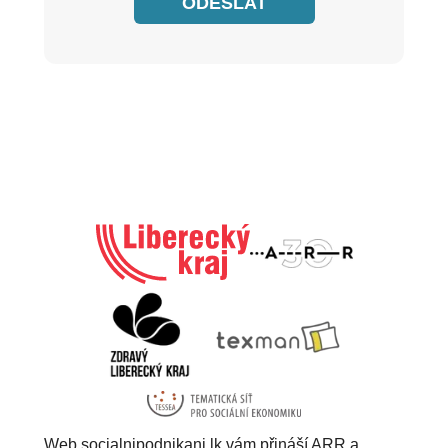
ODESLAT
Web socialnipodnikani.lk vám přináší ARR a