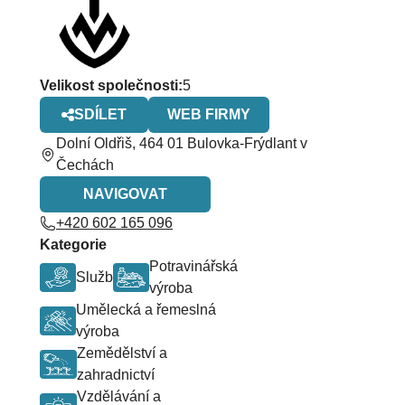
Velikost společnosti
:
5
SDÍLET
WEB FIRMY
Dolní Oldřiš, 464 01 Bulovka-Frýdlant v
Čechách
NAVIGOVAT
+420 602 165 096
Kategorie
Potravinářská
Služby
výroba
Umělecká a řemeslná
výroba
Zemědělství a
zahradnictví
Vzdělávání a