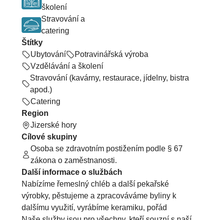
školení
Stravování a
catering
Štítky
Ubytování
Potravinářská výroba
Vzdělávání a školení
Stravování (kavárny, restaurace, jídelny, bistra
apod.)
Catering
Region
Jizerské hory
Cílové skupiny
Osoba se zdravotním postižením podle § 67
zákona o zaměstnanosti.
Další informace o službách
Nabízíme řemeslný chléb a další pekařské
výrobky, pěstujeme a zpracováváme byliny k
dalšímu využití, vyrábíme keramiku, pořád
Naše služby jsou pro všechny, kteří souzní s naší