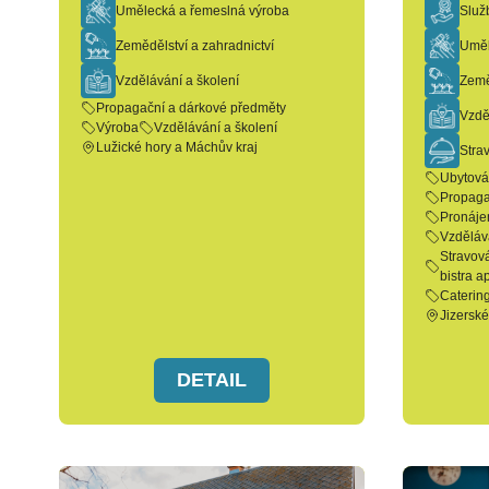
Umělecká a řemeslná výroba
Služ
Zemědělství a zahradnictví
Uměl
Vzdělávání a školení
Země
Propagační a dárkové předměty
Vzdě
Výroba
Vzdělávání a školení
Lužické hory a Máchův kraj
Stra
Ubytová
Propaga
Pronáje
Vzděláv
Stravová
bistra a
Caterin
Jizerské
DETAIL