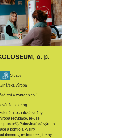
OLOSEUM, o. p.
l
Služby
avinářská výroba
dělství a zahradnictví
vování a catering
zeleně a technické služby
 výroba recyklace, re-use
m prostor
Potravinářská výroba
ce a kontrola kvality
ní (kavárny, restaurace, jídelny,