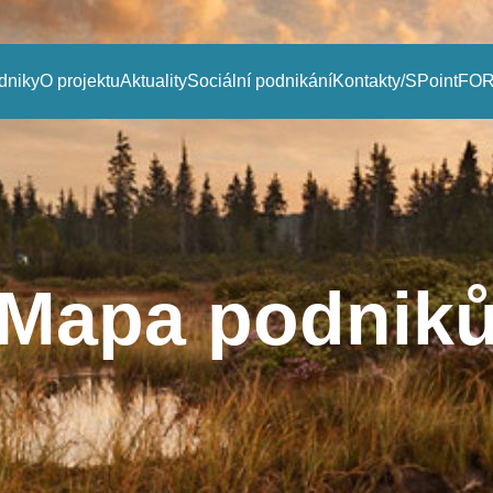
dniky
O projektu
Aktuality
Sociální podnikání
Kontakty/SPoint
FOR
Mapa podnik