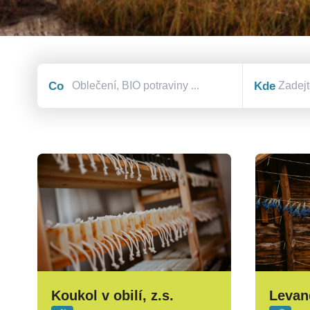
Co
Kde
Koukol v obilí, z.s.
Levan