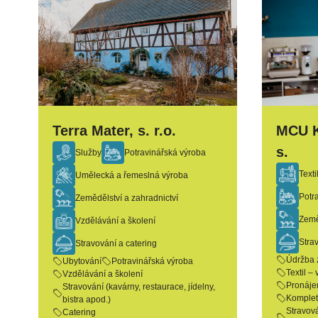
Terra Mater, s. r.o.
MCU K
s.
Služby
Potravinářská výroba
Texti
Umělecká a řemeslná výroba
Potr
Zemědělství a zahradnictví
Země
Vzdělávání a školení
Stra
Stravování a catering
Údržba 
Ubytování
Potravinářská výroba
Textil –
Vzdělávání a školení
Pronáje
Stravování (kavárny, restaurace, jídelny,
Kompleta
bistra apod.)
Stravová
Catering