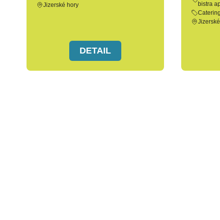
bistra a
Jizerské hory
Caterin
Jizerské
DETAIL
ZOD Brniště a.s.
Potravinářská výroba