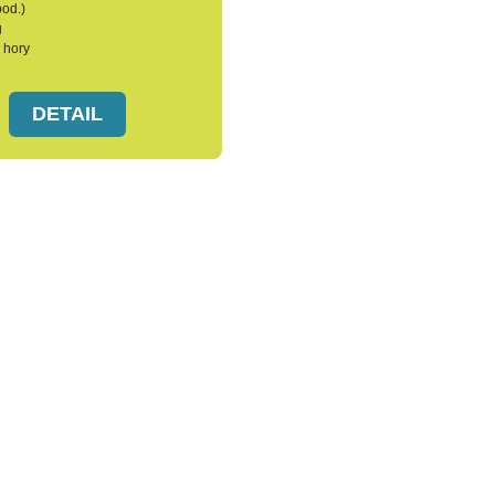
pod.)
g
 hory
DETAIL