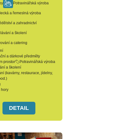
by
Potravinářská výroba
ecká a řemeslná výroba
dělství a zahradnictví
lávání a školení
vování a catering
ní
ční a dárkové předměty
m prostor
Potravinářská výroba
ání a školení
ní (kavárny, restaurace, jídelny,
pod.)
g
 hory
DETAIL