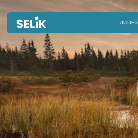
Úvod
Po