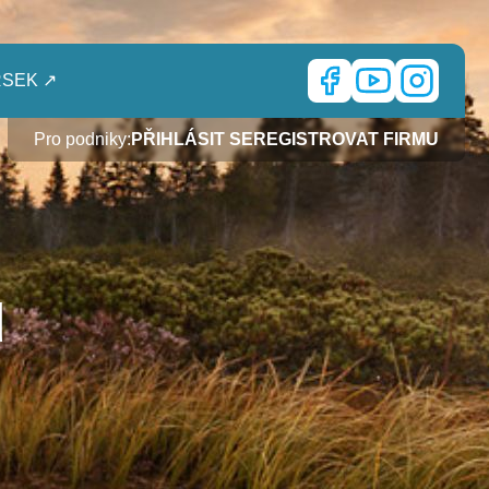
SEK ↗
Pro podniky:
PŘIHLÁSIT SE
REGISTROVAT FIRMU
ů