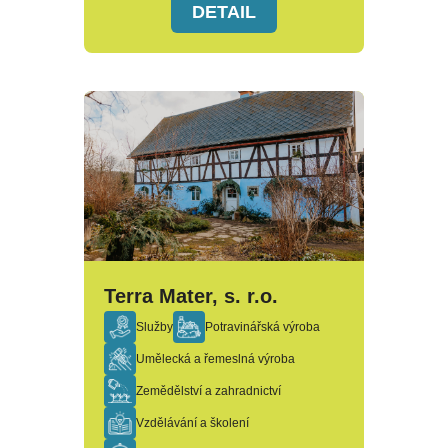
DETAIL
Terra Mater, s. r.o.
Služby
Potravinářská výroba
Umělecká a řemeslná výroba
Zemědělství a zahradnictví
Vzdělávání a školení